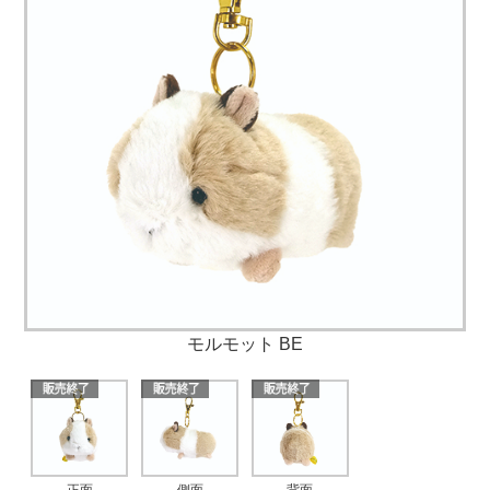
モルモット BE
正面
側面
背面