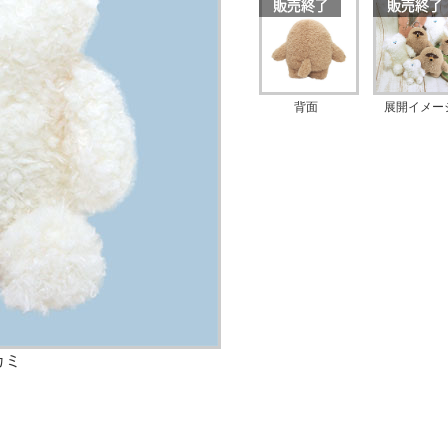
背面
展開イメー
カミ