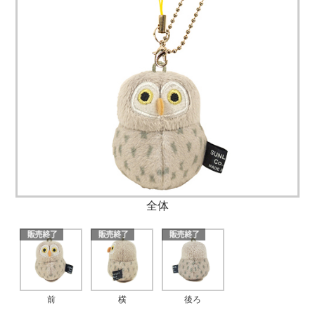
全体
前
横
後ろ