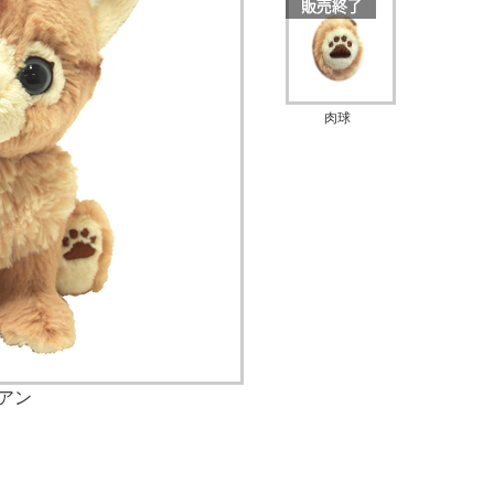
肉球
アン