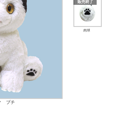
肉球
ク ブチ