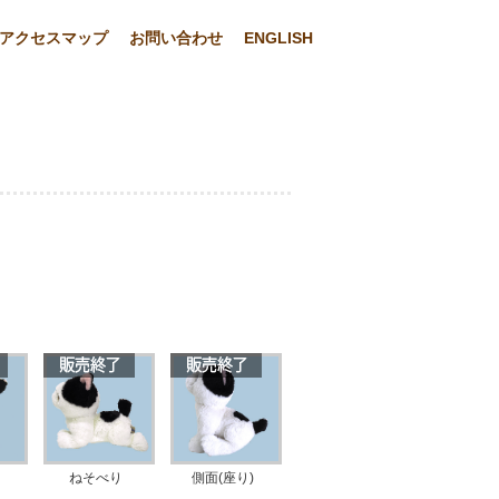
アクセスマップ
お問い合わせ
ENGLISH
ねそべり
側面(座り)