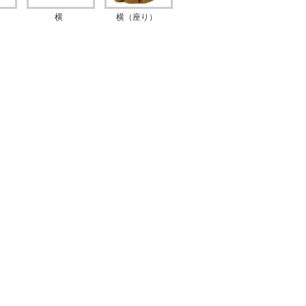
横
横（座り）