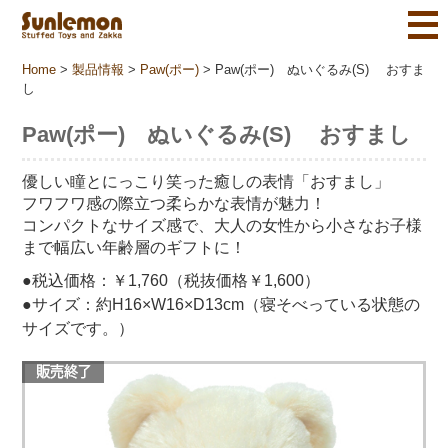
Home
>
製品情報
>
Paw(ポー)
>
Paw(ポー) ぬいぐるみ(S) おすま
し
Paw(ポー) ぬいぐるみ(S) おすまし
優しい瞳とにっこり笑った癒しの表情「おすまし」
フワフワ感の際立つ柔らかな表情が魅力！
コンパクトなサイズ感で、大人の女性から小さなお子様
まで幅広い年齢層のギフトに！
●税込価格：￥1,760（税抜価格￥1,600）
●サイズ：約H16×W16×D13cm（寝そべっている状態の
サイズです。）