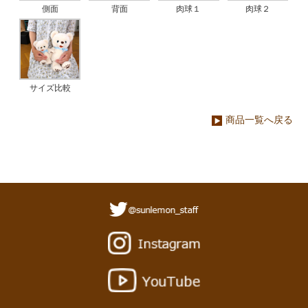
側面
背面
肉球１
肉球２
サイズ比較
商品一覧へ戻る