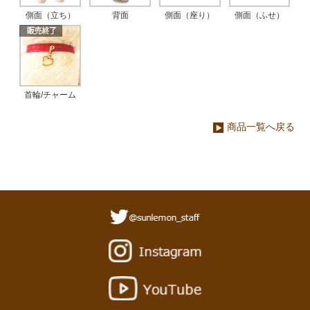
側面（立ち）
背面
側面（座り）
側面（ふせ）
首輪/チャーム
商品一覧へ戻る