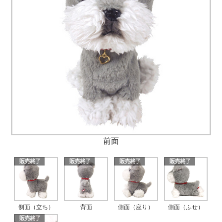
前面
側面（立ち）
背面
側面（座り）
側面（ふせ）