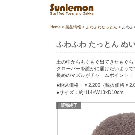
Home
>
製品情報
>
ふわふわたっとん
>
ふわふわ
ふわふわ たっとん ぬいぐ
土の中からもぐもぐ出てきたもぐら
クローバーを誰かに届けたいようで
長めのマズルがチャームポイント！
●税込価格：￥2,200（税抜価格￥2,0
●サイズ：約H14×W13×D10cm