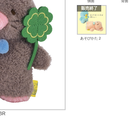
側面
背面
あそびかた２
BR