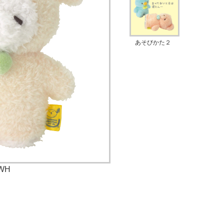
あそびかた２
WH